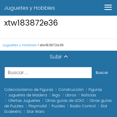
Juguetes y Hobbies
xtw183872e36
Juguetes y Hobbies
xtw183872e36
Subir
Coleccionismo de Figuras
Construcción
Figuras
Juguetes de Madera
lego
Libros
Noticias
Ofertas Juguetes
Otras guías de LEGO
Otras guías
de Puzzles
Playmobil
Puzzles
Radio Control
Slot
Scalextric
Star Wars