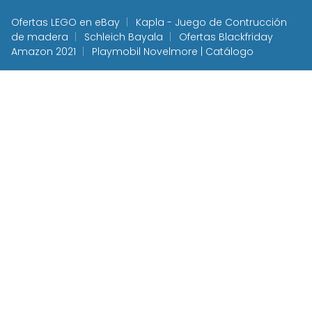
Ofertas LEGO en eBay
Kapla - Juego de Contrucción
de madera
Schleich Bayala
Ofertas Blackfriday
Amazon 2021
Playmobil Novelmore | Catálogo