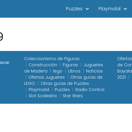
Puzzles
Playmobil
9
Coleccionismo de Figuras
Oferta
Construcción
Figuras
Juguetes
de Con
de Madera
lego
Libros
Noticias
Bayala
Ofertas Juguetes
Otras guías de
2021
LEGO
Otras guías de Puzzles
Playmobil
Puzzles
Radio Control
Slot Scalextric
Star Wars