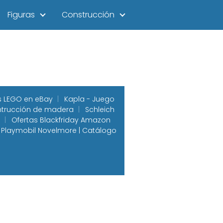
Figuras
Construcción
s LEGO en eBay
Kapla - Juego
trucción de madera
Schleich
Ofertas Blackfriday Amazon
Playmobil Novelmore | Catálogo