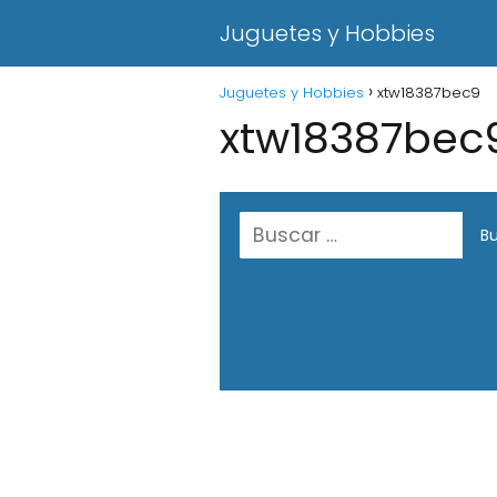
Juguetes y Hobbies
Juguetes y Hobbies
xtw18387bec9
xtw18387bec